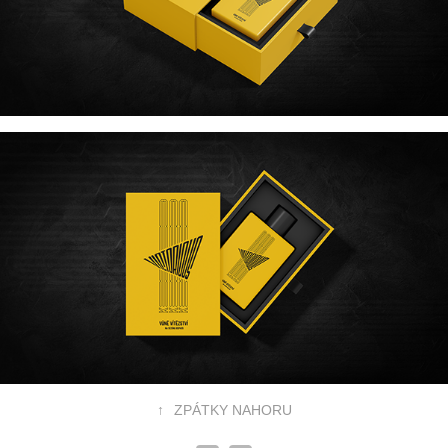
↑
ZPÁTKY NAHORU