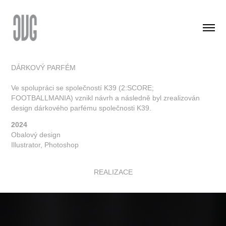
DÁRKOVÝ PARFÉM
Ve spolupráci se společností K39 (2:SCORE;
FOOTBALLMANIA) vznikl návrh a následně byl zrealizován
design dárkového parfému společnosti K39.
2024
Obalový design
Illustrator, Photoshop
REALIZACE